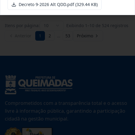
Ver detalhes
Data
:
21/07/2026
Decreto 9-2026 Alt QDD.pdf
(329.44 KB)
Itens por página:
10
Exibindo
1
–
10
de
524
registros
Anterior
1
2
…
53
Próximo
Comprometidos com a transparência total e o acesso
livre à informação pública, garantindo a participação
cidadã na gestão municipal.