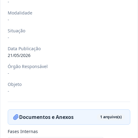
-
Modalidade
-
-/-
RREO nº 3º 2026/2026
Situação
-
-
Ver detalhes
Data
:
22/07/2026
Data Publicação
21/05/2026
Órgão Responsável
-/-
DEC nº 080 E 081/2026
-
-
Objeto
Ver detalhes
-
Data
:
21/07/2026
Documentos e Anexos
1
arquivo(s)
-/-
DEC nº 079/2026
-
Fases Internas