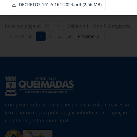
Ver detalhes
Data
:
20/07/2026
DECRETOS 161 A 164-2024.pdf
(2.56 MB)
Itens por página:
10
Exibindo
1
–
10
de
512
registros
Anterior
1
2
…
52
Próximo
Comprometidos com a transparência total e o acesso
livre à informação pública, garantindo a participação
cidadã na gestão municipal.