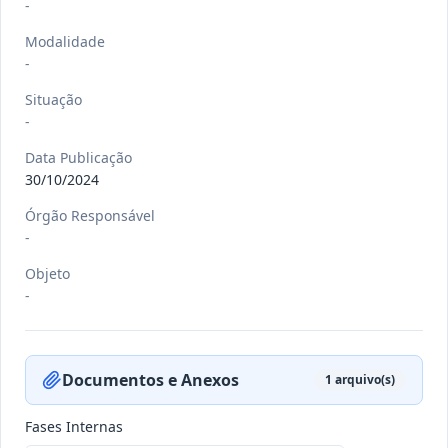
-
Modalidade
-
-/-
PORT nº 033 GB/2026
Situação
-
-
Ver detalhes
Data
:
20/07/2026
Data Publicação
30/10/2024
Órgão Responsável
-/-
PORT nº 032 GB/2026
-
-
Objeto
Ver detalhes
-
Data
:
20/07/2026
Documentos e Anexos
1
arquivo(s)
-/-
PORT nº 031 GB/2026
-
Fases Internas