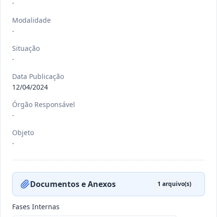
-
Modalidade
-
-/-
PORT nº 033 GB/2026
Situação
-
-
Ver detalhes
Data
:
20/07/2026
Data Publicação
12/04/2024
Órgão Responsável
-/-
PORT nº 032 GB/2026
-
-
Objeto
Ver detalhes
-
Data
:
20/07/2026
Documentos e Anexos
1
arquivo(s)
-/-
PORT nº 031 GB/2026
-
Fases Internas