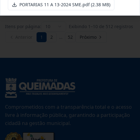
Ver detalhes
Data
:
20/07/2026
PORTARIAS 11 A 13-2024 SME.pdf
(2.38 MB)
Itens por página:
10
Exibindo
1
–
10
de
512
registros
Anterior
1
2
…
52
Próximo
Comprometidos com a transparência total e o acesso
livre à informação pública, garantindo a participação
cidadã na gestão municipal.