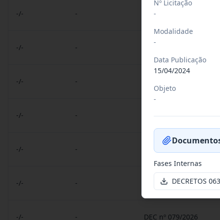
Nº Licitação
-
-/-
-
DEC nº 21/2026
Modalidade
-
-/-
-
RES nº 001/2026
Data Publicação
15/04/2024
-/-
-
PORT nº 24/2026
Objeto
-
-/-
-
PORT nº 023/2026
Documentos
-/-
-
RREO nº 3º 2026/2026
Fases Internas
DECRETOS 063
-/-
-
DEC nº 080 E 081/2026
-/-
-
DEC nº 079/2026