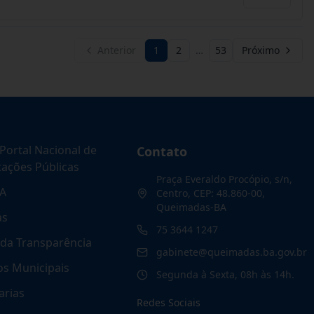
Anterior
1
2
…
53
Próximo
Portal Nacional de
Contato
tações Públicas
Praça Everaldo Procópio, s/n,
A
Centro, CEP: 48.860-00,
Queimadas-BA
as
75 3644 1247
 da Transparência
gabinete@queimadas.ba.gov.br
os Municipais
Segunda à Sexta, 08h às 14h.
arias
Redes Sociais