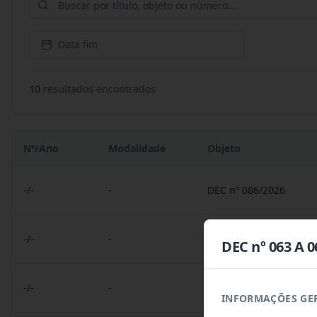
Data fim
10
resultado
s
encontrado
s
Nº/Ano
Modalidade
Objeto
-/-
-
DEC nº 086/2026
-/-
-
DEC nº 085/2026
DEC nº 063 A 0
-/-
-
PORT nº 034 A 036 GB/
INFORMAÇÕES GE