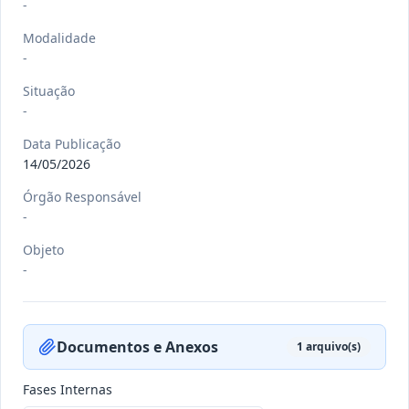
-
Modalidade
-
-/-
RREO nº 3º 2026/2026
Situação
-
-
Ver detalhes
Data
:
22/07/2026
Data Publicação
14/05/2026
Órgão Responsável
-/-
DEC nº 080 E 081/2026
-
-
Objeto
Ver detalhes
-
Data
:
21/07/2026
Documentos e Anexos
1
arquivo(s)
-/-
DEC nº 079/2026
-
Fases Internas