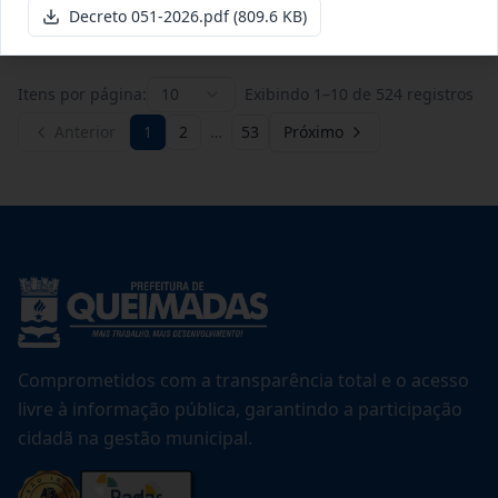
Ver detalhes
Data
:
21/07/2026
Decreto 051-2026.pdf
(809.6 KB)
Itens por página:
10
Exibindo
1
–
10
de
524
registros
Anterior
1
2
…
53
Próximo
Comprometidos com a transparência total e o acesso
livre à informação pública, garantindo a participação
cidadã na gestão municipal.