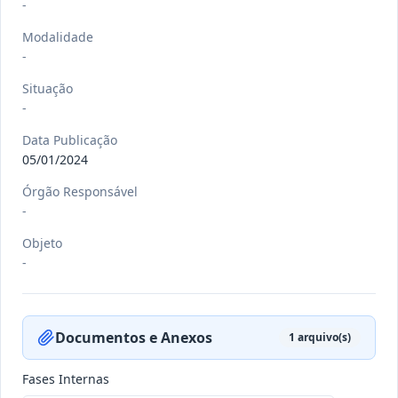
-
Modalidade
-
-/-
DEC nº 079/2026
Situação
-
-
Ver detalhes
Data
:
21/07/2026
Data Publicação
05/01/2024
Órgão Responsável
-/-
PORT nº 033 GB/2026
-
-
Objeto
Ver detalhes
-
Data
:
20/07/2026
Documentos e Anexos
1
arquivo(s)
-/-
PORT nº 032 GB/2026
-
Fases Internas