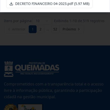
Ver detalhes
Data
:
20/07/2026
DECRETO FINANCEIRO 04-2023.pdf
(5.97 MB)
Itens por página:
10
Exibindo
1
–
10
de
519
registros
Anterior
1
2
…
52
Próximo
Comprometidos com a transparência total e o acesso
livre à informação pública, garantindo a participação
cidadã na gestão municipal.