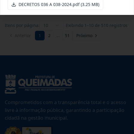
Ver detalhes
Data
:
20/07/2026
DECRETOS 036 A 038-2024.pdf
(3.25 MB)
Itens por página:
10
Exibindo
1
–
10
de
510
registros
Anterior
1
2
…
51
Próximo
Comprometidos com a transparência total e o acesso
livre à informação pública, garantindo a participação
cidadã na gestão municipal.