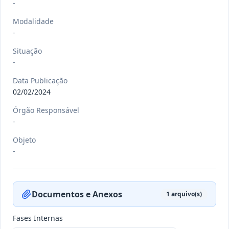
-
Modalidade
-
-/-
PORT nº 032 GB/2026
Situação
-
-
Ver detalhes
Data
:
20/07/2026
Data Publicação
02/02/2024
Órgão Responsável
-/-
PORT nº 031 GB/2026
-
-
Objeto
Ver detalhes
-
Data
:
20/07/2026
Documentos e Anexos
1
arquivo(s)
-/-
DEC nº 078/2026
-
Fases Internas