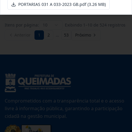
Ver detalhes
Data
:
21/07/2026
PORTARIAS 031 A 033-2023 GB.pdf
(3.26 MB)
Itens por página:
10
Exibindo
1
–
10
de
524
registros
Anterior
1
2
…
53
Próximo
Comprometidos com a transparência total e o acesso
livre à informação pública, garantindo a participação
cidadã na gestão municipal.