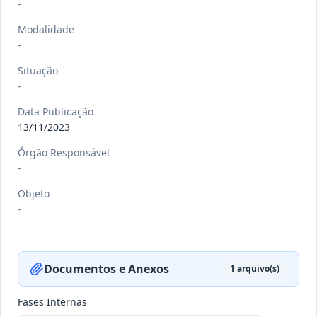
-
Modalidade
-
-/-
RREO nº 3º 2026/2026
Situação
-
-
Ver detalhes
Data
:
22/07/2026
Data Publicação
13/11/2023
Órgão Responsável
-/-
DEC nº 080 E 081/2026
-
-
Objeto
Ver detalhes
-
Data
:
21/07/2026
Documentos e Anexos
1
arquivo(s)
-/-
DEC nº 079/2026
-
Fases Internas