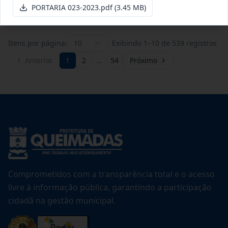
Ver detalhes
Data
:
21/07/2026
PORTARIA 023-2023.pdf
(3.45 MB)
Itens por página:
10
Exibindo
1
–
10
de
539
registros
Anterior
1
2
…
54
Próximo
Comprometidos com a transparência total e o acesso
livre à informação pública, garantindo a participação
cidadã na gestão municipal.