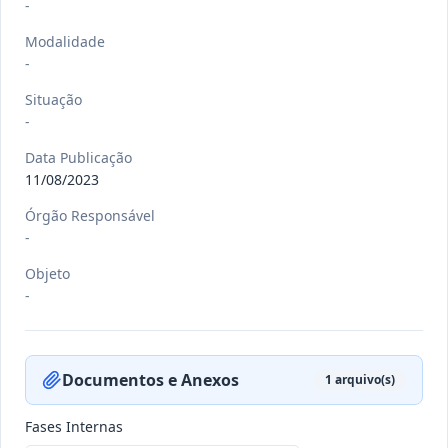
-
Modalidade
-
-/-
RREO nº 3º 2026/2026
Situação
-
-
Ver detalhes
Data
:
22/07/2026
Data Publicação
11/08/2023
Órgão Responsável
-/-
DEC nº 080 E 081/2026
-
-
Objeto
Ver detalhes
-
Data
:
21/07/2026
Documentos e Anexos
1
arquivo(s)
-/-
DEC nº 079/2026
-
Fases Internas