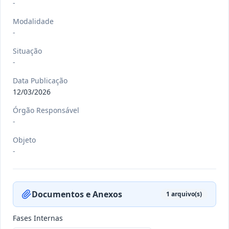
-
Modalidade
-
-/-
DEC nº 079/2026
Situação
-
-
Ver detalhes
Data
:
21/07/2026
Data Publicação
12/03/2026
Órgão Responsável
-/-
PORT nº 033 GB/2026
-
-
Objeto
Ver detalhes
-
Data
:
20/07/2026
Documentos e Anexos
1
arquivo(s)
-/-
PORT nº 032 GB/2026
-
Fases Internas