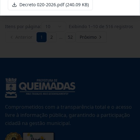
Ver detalhes
Data
:
20/07/2026
Decreto 020-2026.pdf
(240.09 KB)
Itens por página:
10
Exibindo
1
–
10
de
516
registros
Anterior
1
2
…
52
Próximo
Comprometidos com a transparência total e o acesso
livre à informação pública, garantindo a participação
cidadã na gestão municipal.