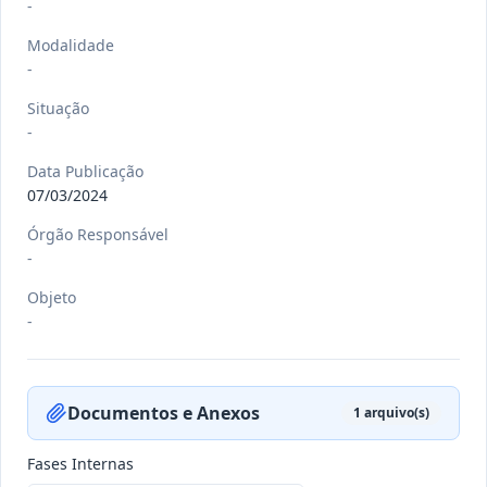
-
Modalidade
-
-/-
DEC nº 079/2026
Situação
-
-
Ver detalhes
Data
:
21/07/2026
Data Publicação
07/03/2024
Órgão Responsável
-/-
PORT nº 033 GB/2026
-
-
Objeto
Ver detalhes
-
Data
:
20/07/2026
Documentos e Anexos
1
arquivo(s)
-/-
PORT nº 032 GB/2026
-
Fases Internas