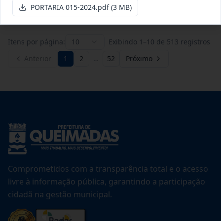
Ver detalhes
Data
:
20/07/2026
PORTARIA 015-2024.pdf
(3 MB)
Itens por página:
10
Exibindo
1
–
10
de
513
registros
Anterior
1
2
…
52
Próximo
Comprometidos com a transparência total e o acesso
livre à informação pública, garantindo a participação
cidadã na gestão municipal.