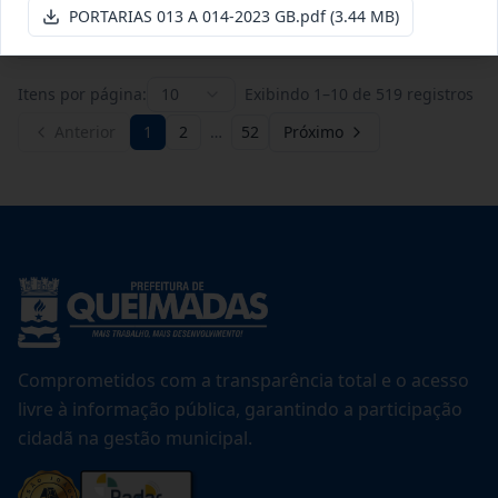
Ver detalhes
Data
:
20/07/2026
PORTARIAS 013 A 014-2023 GB.pdf
(3.44 MB)
Itens por página:
10
Exibindo
1
–
10
de
519
registros
Anterior
1
2
…
52
Próximo
Comprometidos com a transparência total e o acesso
livre à informação pública, garantindo a participação
cidadã na gestão municipal.