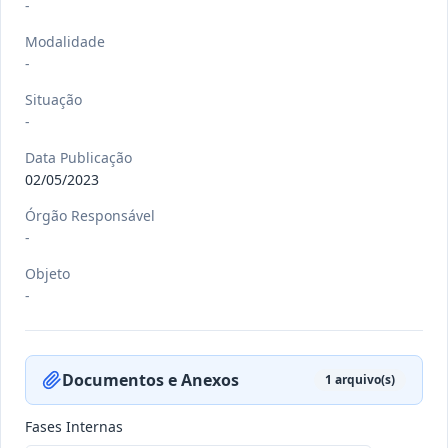
-
Modalidade
-
-/-
DEC nº 079/2026
Situação
-
-
Ver detalhes
Data
:
21/07/2026
Data Publicação
02/05/2023
Órgão Responsável
-/-
PORT nº 033 GB/2026
-
-
Objeto
Ver detalhes
-
Data
:
20/07/2026
Documentos e Anexos
1
arquivo(s)
-/-
PORT nº 032 GB/2026
-
Fases Internas