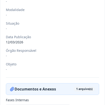
-
Modalidade
-
-/-
DEC nº 079/2026
Situação
-
-
Ver detalhes
Data
:
21/07/2026
Data Publicação
12/03/2026
Órgão Responsável
-/-
PORT nº 033 GB/2026
-
-
Objeto
Ver detalhes
-
Data
:
20/07/2026
Documentos e Anexos
1
arquivo(s)
-/-
PORT nº 032 GB/2026
-
Fases Internas