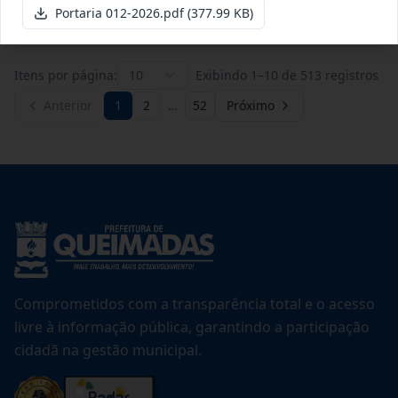
Ver detalhes
Data
:
20/07/2026
Portaria 012-2026.pdf
(377.99 KB)
Itens por página:
10
Exibindo
1
–
10
de
513
registros
Anterior
1
2
…
52
Próximo
Comprometidos com a transparência total e o acesso
livre à informação pública, garantindo a participação
cidadã na gestão municipal.