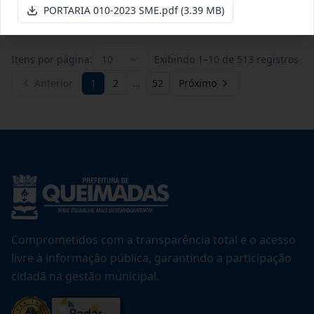
Ver detalhes
Data
:
20/07/2026
PORTARIA 010-2023 SME.pdf
(3.39 MB)
Itens por página:
10
Exibindo
1
–
10
de
513
registros
Anterior
1
2
…
52
Próximo
Comprometidos com a transparência total e o acesso
livre à informação pública, garantindo a participação
cidadã na gestão municipal.