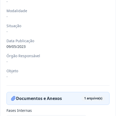
-
Modalidade
-
-/-
DEC nº 079/2026
Situação
-
-
Ver detalhes
Data
:
21/07/2026
Data Publicação
09/05/2023
Órgão Responsável
-/-
PORT nº 033 GB/2026
-
-
Objeto
Ver detalhes
-
Data
:
20/07/2026
Documentos e Anexos
1
arquivo(s)
-/-
PORT nº 032 GB/2026
-
Fases Internas