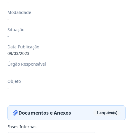
-
Modalidade
-
-/-
PORT nº 033 GB/2026
Situação
-
-
Ver detalhes
Data
:
20/07/2026
Data Publicação
09/03/2023
Órgão Responsável
-/-
PORT nº 032 GB/2026
-
-
Objeto
Ver detalhes
-
Data
:
20/07/2026
Documentos e Anexos
1
arquivo(s)
-/-
PORT nº 031 GB/2026
-
Fases Internas