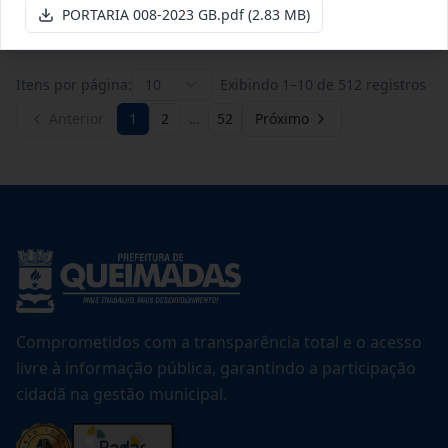
Ver detalhes
Data
:
20/07/2026
PORTARIA 008-2023 GB.pdf
(2.83 MB)
Itens por página:
10
Exibindo
1
–
10
de
512
registros
Anterior
1
2
…
52
Próximo
Comprometidos com a transparência total e o acesso
livre à informação pública, garantindo a participação
cidadã na gestão municipal.