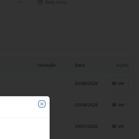
Data início
Situação
Data
Ações
-
03/08/2026
Ver
-
03/08/2026
Ver
Close
-
29/07/2026
Ver