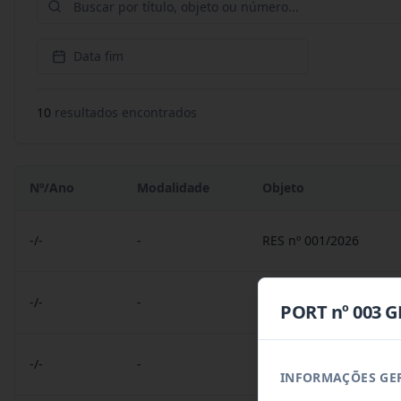
Data fim
10
resultado
s
encontrado
s
Nº/Ano
Modalidade
Objeto
-/-
-
RES nº 001/2026
-/-
-
PORT nº 24/2026
PORT nº 003 G
-/-
-
PORT nº 023/2026
INFORMAÇÕES GE