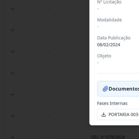
Nº Licitação
-
-/-
-
RREO nº 3º 2026/2026
Modalidade
-
-/-
-
DEC nº 080 E 081/2026
Data Publicação
08/02/2024
-/-
-
DEC nº 079/2026
Objeto
-
-/-
-
PORT nº 033 GB/2026
Documentos
-/-
-
PORT nº 032 GB/2026
Fases Internas
PORTARIA 003
-/-
-
PORT nº 031 GB/2026
-/-
-
DEC nº 078/2026