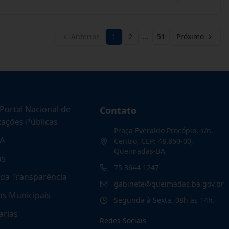
Anterior
1
2
…
51
Próximo
Portal Nacional de
Contato
tações Públicas
Praça Everaldo Procópio, s/n,
A
Centro, CEP: 48.860-00,
Queimadas-BA
as
75 3644 1247
 da Transparência
gabinete@queimadas.ba.gov.br
os Municipais
Segunda à Sexta, 08h às 14h.
arias
Redes Sociais