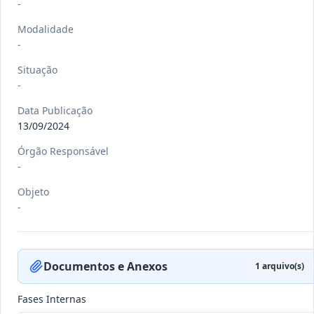
-
Modalidade
-
-/-
RREO nº 3º 2026/2026
Situação
-
-
Ver detalhes
Data
:
22/07/2026
Data Publicação
13/09/2024
Órgão Responsável
-/-
DEC nº 080 E 081/2026
-
-
Objeto
Ver detalhes
-
Data
:
21/07/2026
Documentos e Anexos
1
arquivo(s)
-/-
DEC nº 079/2026
-
Fases Internas