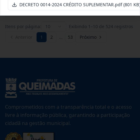
Ver detalhes
Data
:
21/07/2026
DECRETO 0014-2024 CRÉDITO SUPLEMENTAR.pdf
(801 KB
Itens por página:
10
Exibindo
1
–
10
de
524
registros
Anterior
1
2
…
53
Próximo
Comprometidos com a transparência total e o acesso
livre à informação pública, garantindo a participação
cidadã na gestão municipal.