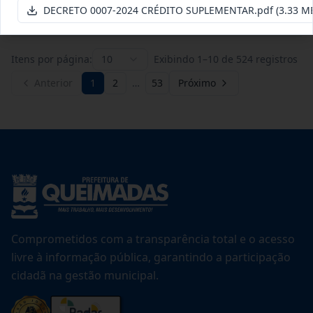
Ver detalhes
Data
:
21/07/2026
DECRETO 0007-2024 CRÉDITO SUPLEMENTAR.pdf
(3.33 M
Itens por página:
10
Exibindo
1
–
10
de
524
registros
Anterior
1
2
…
53
Próximo
Comprometidos com a transparência total e o acesso
livre à informação pública, garantindo a participação
cidadã na gestão municipal.