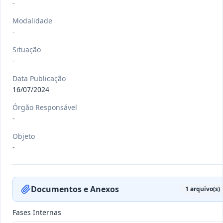
-
Modalidade
-
-/-
RREO nº 3º 2026/2026
Situação
-
-
Ver detalhes
Data
:
22/07/2026
Data Publicação
16/07/2024
Órgão Responsável
-/-
DEC nº 080 E 081/2026
-
-
Objeto
Ver detalhes
-
Data
:
21/07/2026
Documentos e Anexos
1
arquivo(s)
-/-
DEC nº 079/2026
-
Fases Internas