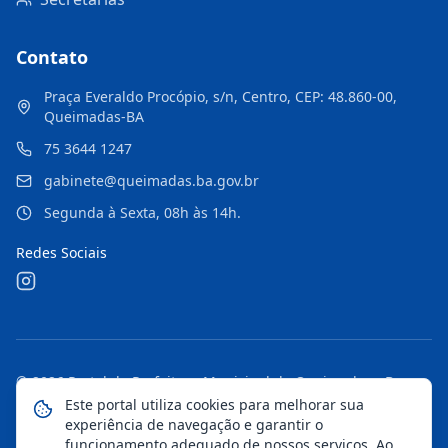
Contato
Praça Everaldo Procópio, s/n, Centro, CEP: 48.860-00,
Queimadas-BA
75 3644 1247
gabinete@queimadas.ba.gov.br
Segunda à Sexta, 08h às 14h.
Redes Sociais
©
2026
Portal da Prefeitura Municipal de Queimadas - Ba
.
Todos os direitos reservados.
Este portal utiliza cookies para melhorar sua
experiência de navegação e garantir o
Mapa do Site
Notícias
Transparência
funcionamento adequado de nossos serviços. Ao