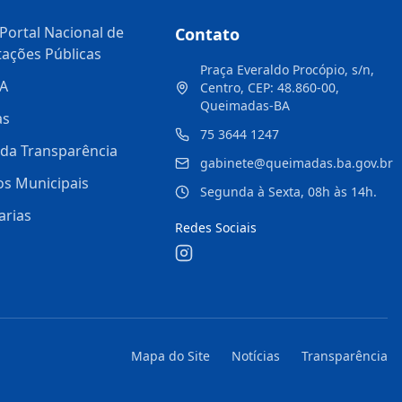
Portal Nacional de
Contato
tações Públicas
Praça Everaldo Procópio, s/n,
A
Centro, CEP: 48.860-00,
Queimadas-BA
as
75 3644 1247
 da Transparência
gabinete@queimadas.ba.gov.br
os Municipais
Segunda à Sexta, 08h às 14h.
arias
Redes Sociais
Mapa do Site
Notícias
Transparência