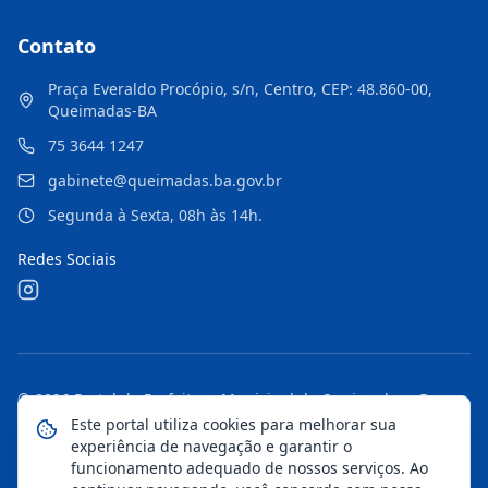
Contato
Praça Everaldo Procópio, s/n, Centro, CEP: 48.860-00,
Queimadas-BA
75 3644 1247
gabinete@queimadas.ba.gov.br
Segunda à Sexta, 08h às 14h.
Redes Sociais
©
2026
Portal da Prefeitura Municipal de Queimadas - Ba
.
Todos os direitos reservados.
Este portal utiliza cookies para melhorar sua
experiência de navegação e garantir o
Mapa do Site
Notícias
Transparência
funcionamento adequado de nossos serviços. Ao