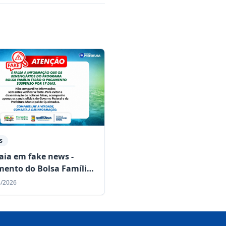
s
aia em fake news -
ento do Bolsa Família
erá suspenso por 17 dias
8/2026