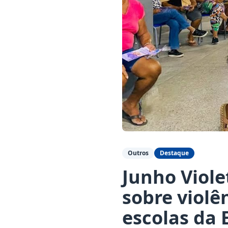
Outros
Destaque
Junho Viol
sobre violê
escolas da 