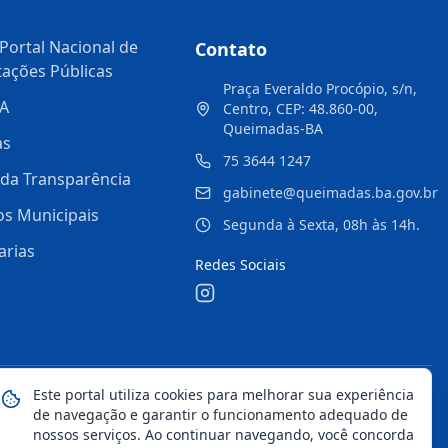
Portal Nacional de
Contato
tações Públicas
Praça Everaldo Procópio, s/n,
A
Centro, CEP: 48.860-00,
Queimadas-BA
as
75 3644 1247
 da Transparência
gabinete@queimadas.ba.gov.br
os Municipais
Segunda à Sexta, 08h às 14h.
arias
Redes Sociais
Este portal utiliza cookies para melhorar sua experiência
Mapa do Site
Notícias
Transparência
de navegação e garantir o funcionamento adequado de
nossos serviços. Ao continuar navegando, você concorda