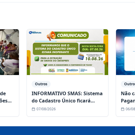
Outros
Outro
 de
INFORMATIVO SMAS: Sistema
Não c
ões
do Cadastro Único ficará
Pagam
ra a
temporariamente
não s
07/08/2026
06/0
indisponível nesta sexta-feira
(07/08)