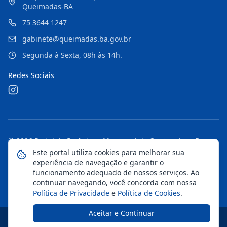
Queimadas-BA
75 3644 1247
gabinete@queimadas.ba.gov.br
Segunda à Sexta, 08h às 14h.
Redes Sociais
©
2026
Portal da Prefeitura Municipal de Queimadas - Ba
.
Todos os direitos reservados.
Este portal utiliza cookies para melhorar sua
experiência de navegação e garantir o
Mapa do Site
Notícias
Transparência
funcionamento adequado de nossos serviços. Ao
continuar navegando, você concorda com nossa
Política de Privacidade
e
Política de Cookies
.
Aceitar e Continuar
Desenvolvido pela