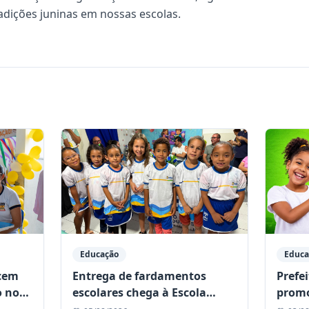
radições juninas em nossas escolas.
Educação
Educa
ecem
Entrega de fardamentos
Prefe
o no
escolares chega à Escola
promo
a
Reino da Criança, no distrito
Inclu