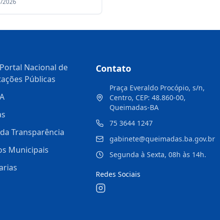
8/2026
 Educacional
dualizado (PEI)
Portal Nacional de
Contato
tações Públicas
Praça Everaldo Procópio, s/n,
A
Centro, CEP: 48.860-00,
Queimadas-BA
as
75 3644 1247
 da Transparência
gabinete@queimadas.ba.gov.br
os Municipais
Segunda à Sexta, 08h às 14h.
arias
Redes Sociais