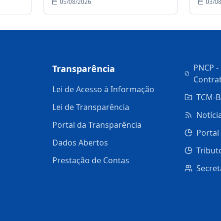
05/08/2026
03/0
de Riacho da Onça
Plano
Indivi
PNCP - 
Transparência
Contra
Lei de Acesso à Informação
TCM-B
Lei de Transparência
Notíci
Portal da Transparência
Portal
Dados Abertos
Tribut
Prestação de Contas
Secret