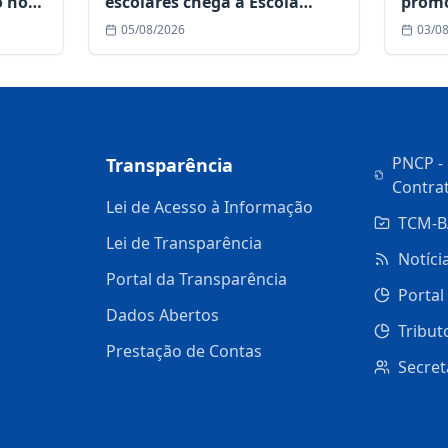
o no
escolares chega à Escola
promo
a
Reino da Criança, no distrito
Inclu
05/08/2026
03/0
de Riacho da Onça
Plano
Indivi
PNCP - 
Transparência
Contra
Lei de Acesso à Informação
TCM-B
Lei de Transparência
Notíci
Portal da Transparência
Portal
Dados Abertos
Tribut
Prestação de Contas
Secret