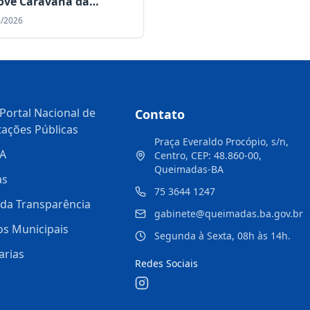
ve Caravana da
são para construção do
8/2026
 Educacional
dualizado (PEI)
Portal Nacional de
Contato
tações Públicas
Praça Everaldo Procópio, s/n,
A
Centro, CEP: 48.860-00,
Queimadas-BA
as
75 3644 1247
 da Transparência
gabinete@queimadas.ba.gov.br
os Municipais
Segunda à Sexta, 08h às 14h.
arias
Redes Sociais