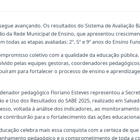
egue avançando. Os resultados do Sistema de Avaliação B
o da Rede Municipal de Ensino, que apresentou cresciment
 todas as etapas avaliadas: 2º, 5º e 9º anos do Ensino Fu
compromisso coletivo com a qualidade da educação públic
olvido pelas equipes gestoras, coordenadores pedagógicos,
tribuíram para fortalecer o processo de ensino e aprendiza
oordenador pedagógico Floriano Esteves representou a Secre
ão e Uso dos Resultados do SABE 2025, realizado em Salva
sso, voltada à análise dos indicadores, ao monitoramento 
ue contribuirão para o fortalecimento das ações educaciona
Educação celebra mais essa conquista com a certeza de que a
nhamento pedagógico e o comprometimento de toda a com